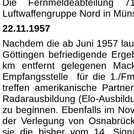
Die Fernmeldeabteilung 
Luftwaffengruppe Nord in Münst
22.11.1957
Nachdem die ab Juni 1957 l
Göttingen befriedigende Erge
km entfernt gelegenen Mack
Empfangsstelle für die 1./
treffen amerikanische Partn
Radarausbildung (Elo-Ausbildu
zu beginnen. Ebenfalls im No
der Verlegung von Osnabrüc
sie die bisher vom 14. Sign