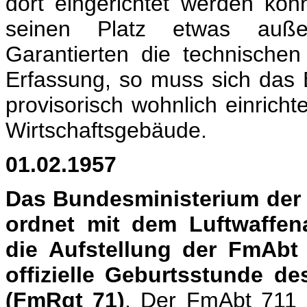
dort eingerichtet wer­den kön
seinen Platz etwas außerh
Garantierten die technisch
Erfassung, so muss sich das B
provisorisch wohnlich einricht
Wirtschaftsgebäude.
01.02.1957
Das Bundesministerium der V
ordnet mit dem Luftwaffenau
die Aufstellung der FmAbt 
offizielle Geburtsstunde d
(FmRgt 71)
. Der FmAbt 711 