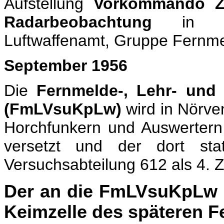
Aufstellung
Vorkommando Ze
Radarbeobachtung
in Por
Luftwaffenamt, Gruppe Fernm
September 1956
Die
Fernmelde-, Lehr- und
(FmLVsuKpLw)
wird in Nörven
Horchfunkern und Auswertern
versetzt und der dort stat
Versuchsabteilung 612 als 4. Z
Der an die FmLVsuKpLw an
Keimzelle des späteren 