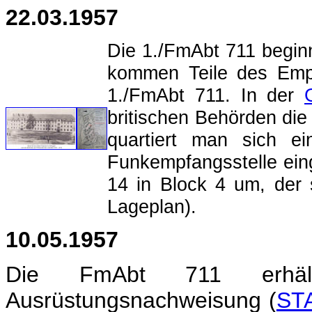
22.03.1957
Die 1./FmAbt 711 beginn
kommen Teile des Emp
1./FmAbt 711. In der
britischen Behörden die
quartiert man sich e
Funkempfangsstelle eing
14 in Block 4 um, der 
Lageplan).
10.05.1957
Die FmAbt 711 erhäl
Ausrüstungsnachweisung (
ST